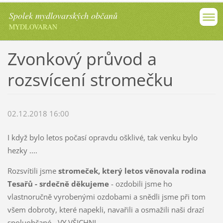
Spolek mydlovarských občanů
MYDLOVARAN
Zvonkový průvod a
rozsvícení stromečku
02.12.2018 16:00
I když bylo letos počasí opravdu ošklivé, tak venku bylo
hezky ....
Rozsvítili jsme
stromeček, který letos věnovala rodina
Tesařů - srdečně děkujeme
- ozdobili jsme ho
vlastnoručně vyrobenými ozdobami a snědli jsme při tom
všem dobroty, které napekli, navařili a osmažili naši drazí
spoluobčané - VY VŠICHNI.