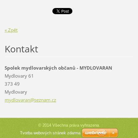
« Zpět
Kontakt
Spolek mydlovarských občanů - MYDLOVARAN
Mydlovary 61
373 49
Mydlovary
mydlovar
an@sezna
m.cz
© 2014 Všechna práva vyhrazena.
Tvorba webových stránek zdarma